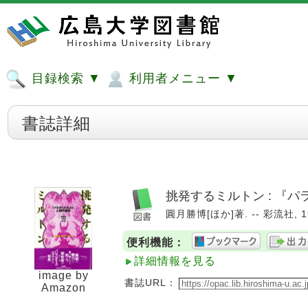
目録検索 ▼
利用者メニュー ▼
書誌詳細
挑発するミルトン : 『
圓月勝博[ほか]著. -- 彩流社, 19
便利機能：
詳細情報を見る
image by
書誌URL：
Amazon