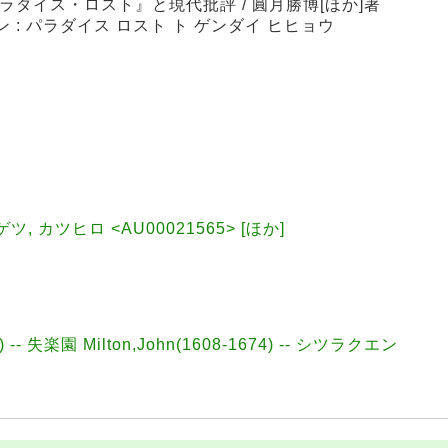
パラダイス・ロスト』と現代批評 / 圓月勝博[ほか]著
 : パラダイス ロスト ト ゲンダイ ヒヒョウ
ンゲツ, カツヒロ <AU00021565> [ほか]
74) -- 失楽園 Milton,John(1608-1674) -- シツラクエン