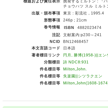
標題および責任表示
挑発するミルトン : 『
チョウハツ スル ミルトン
出版・頒布事項
東京 : 彩流社 , 1995.4
形態事項
246p ; 21cm
巻号情報
ISBN
4882023474
注記
文献案内:p230～241
NCID
BN12468457
本文言語コード
日本語
著者標目リンク
円月, 勝博(1958-)||エ
分類標目
詩 NDC8:931
件名標目等
Milton,John.
件名標目等
失楽園||シツラクエン
件名標目等
Milton,John(1608-16