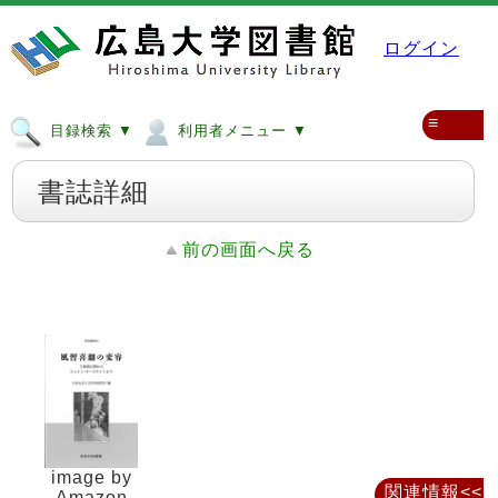
ログイン
≡
目録検索 ▼
利用者メニュー ▼
書誌詳細
前の画面へ戻る
image by
関連情報<<
Amazon