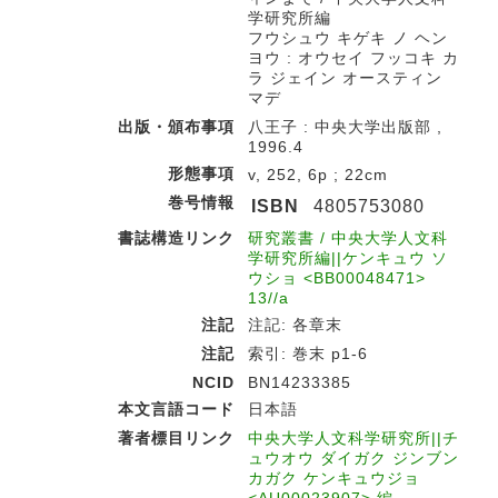
学研究所編
フウシュウ キゲキ ノ ヘン
ヨウ : オウセイ フッコキ カ
ラ ジェイン オースティン
マデ
出版・頒布事項
八王子 : 中央大学出版部 ,
1996.4
形態事項
v, 252, 6p ; 22cm
巻号情報
ISBN
4805753080
書誌構造リンク
研究叢書 / 中央大学人文科
学研究所編||ケンキュウ ソ
ウショ <BB00048471>
13//a
注記
注記: 各章末
注記
索引: 巻末 p1-6
NCID
BN14233385
本文言語コード
日本語
著者標目リンク
中央大学人文科学研究所||チ
ュウオウ ダイガク ジンブン
カガク ケンキュウジョ