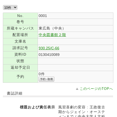
No.
0001
巻号
所蔵キャンパス
東広島（中央）
配置場所
中央図書館２階
文庫名
請求記号
930.25/C-66
資料ID
0130410089
状態
返却予定日
0件
予約
このページのTOPへ
書誌詳細
標題および責任表示
風習喜劇の変容 : 王政復古
期からジェイン・オーステ
ィンまで / 中央大学人文科