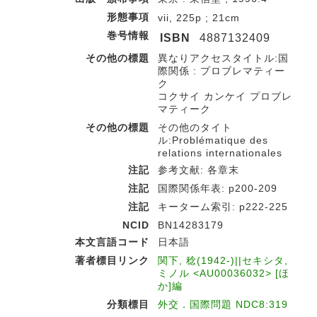
形態事項
vii, 225p ; 21cm
巻号情報
ISBN
4887132409
その他の標題
異なりアクセスタイトル:国
際関係 : プロブレマティー
ク
コクサイ カンケイ プロブレ
マティーク
その他の標題
その他のタイト
ル:Problématique des
relations internationales
注記
参考文献: 各章末
注記
国際関係年表: p200-209
注記
キーターム索引: p222-225
NCID
BN14283179
本文言語コード
日本語
著者標目リンク
関下, 稔(1942-)||セキシタ,
ミノル <AU00036032> [ほ
か]編
分類標目
外交．国際問題 NDC8:319