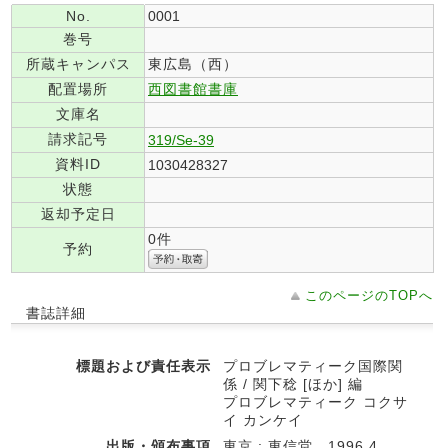
No.
0001
巻号
所蔵キャンパス
東広島（西）
配置場所
西図書館書庫
文庫名
請求記号
319/Se-39
資料ID
1030428327
状態
返却予定日
0件
予約
このページのTOPへ
書誌詳細
標題および責任表示
プロブレマティーク国際関
係 / 関下稔 [ほか] 編
プロブレマティーク コクサ
イ カンケイ
出版・頒布事項
東京 : 東信堂 , 1996.4