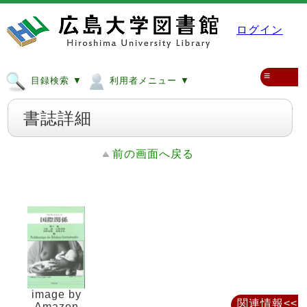
ログイン
≡
目録検索 ▼
利用者メニュー ▼
書誌詳細
前の画面へ戻る
image by
関連情報<<
Amazon